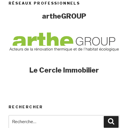
RÉSEAUX PROFESSIONNELS
artheGROUP
Le Cercle Immobilier
RECHERCHER
Recherche
Reche
pour