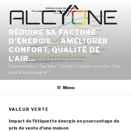
Aller
au
contenu
principal
RÉDUIRE SA FACTURE
D'ÉNERGIE… AMÉLIORER
CONFORT, QUALITÉ DE
L'AIR…
Comment faire ? Que faire ? Qui fait ? Combien ça coûte ? Qui
peut m'accompagner ?
Menu
VALEUR VERTE
Impact de l’étiquette énergie en pourcentage du
prix
de vente d’une maison