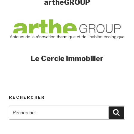
artheGROUP
Le Cercle Immobilier
RECHERCHER
Recherche
Reche
pour
: