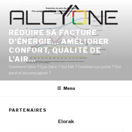
Aller
au
contenu
principal
RÉDUIRE SA FACTURE
D'ÉNERGIE… AMÉLIORER
CONFORT, QUALITÉ DE
L'AIR…
Comment faire ? Que faire ? Qui fait ? Combien ça coûte ? Qui
peut m'accompagner ?
Menu
PARTENAIRES
Elorak