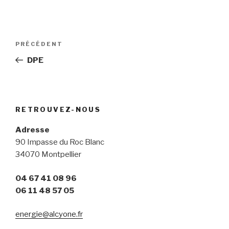
Navigation
Article
PRÉCÉDENT
de
précédent
DPE
l’article
RETROUVEZ-NOUS
Adresse
90 Impasse du Roc Blanc
34070 Montpellier
04 67 41 08 96
06 11 48 57 05
energie@alcyone.fr